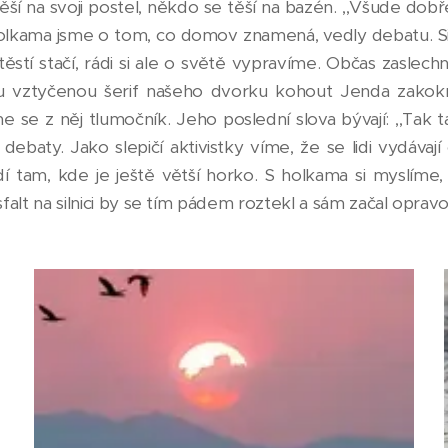
í na svoji postel, někdo se těší na bazén. ,,Všude dobře
S holkama jsme o tom, co domov znamená, vedly debatu. S
těstí stačí, rádi si ale o světě vypravíme. Občas zasle
ou vztyčenou šerif našeho dvorku kohout Jenda zakokr
 se z něj tlumočník. Jeho poslední slova bývají: ,,Tak t
debaty. Jako slepičí aktivistky víme, že se lidi vydávaj
dí tam, kde je ještě větší horko. S holkama si myslíme
sfalt na silnici by se tím pádem roztekl a sám začal opravo