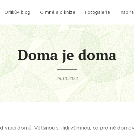
Orlíkův blog
O mně a o knize
Fotogalerie
Inspir
Doma je doma
26.10.2022
d vrací domů. Většinou si i lidi všimnou, co pro ně domo