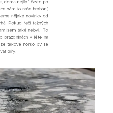
, doma nejlíp.'' často po
ice nám to naše hrabání,
chneme nějaké novinky od
há. Pokud řeči tažných
am jsem také nebyl.'' To
í o prázdninách v létě na
, že takové horko by se
vat díry.