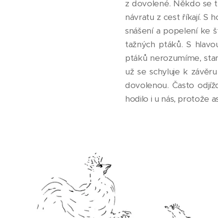
z dovolené. Někdo se těš
návratu z cest říkají. 
snášení a popelení ke š
tažných ptáků. S hlav
ptáků nerozumíme, stane
už se schyluje k závěru 
dovolenou. Často odjíž
hodilo i u nás, protože a