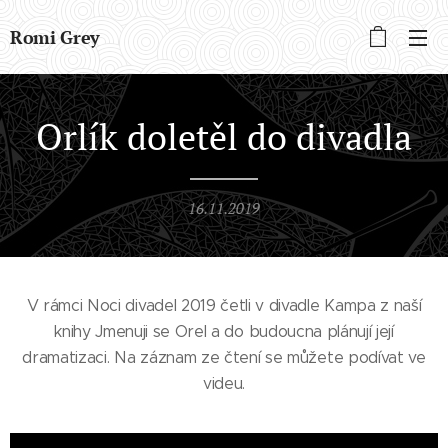
Romi Grey
Orlík doletěl do divadla
16.11.2019
V rámci Noci divadel 2019 četli v divadle Kampa z naší
knihy Jmenuji se Orel a do budoucna plánují její
dramatizaci. Na záznam ze čtení se můžete podívat ve
videu.